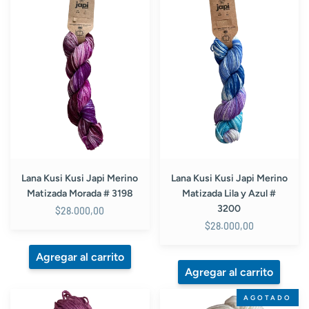
Kusi
Kusi
Japi
Japi
Merino
Merino
Matizada
Matizada
Morada
Lila
#
y
3198
Azul
#
3200
Lana Kusi Kusi Japi Merino
Lana Kusi Kusi Japi Merino
Matizada Morada # 3198
Matizada Lila y Azul #
3200
$28.000,00
$28.000,00
Lana
Lana
AGOTADO