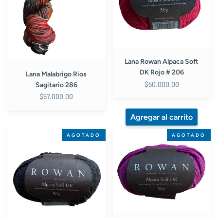
286
DK
Rojo
#
206
Lana Rowan Alpaca Soft
DK Rojo # 206
Lana Malabrigo Rios
$50.000,00
Sagitario 286
$57.000,00
Lana
Lana
AGOTADO
AGOTADO
Rowan
Rowan
Alpaca
Alpaca
Soft
Soft
DK
DK
Negro
Magenta
#
#
216
207