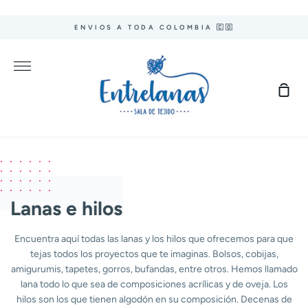
Ir
directamente
ENVIOS A TODA COLOMBIA 🇨🇴
al
contenido
Más
Carr
de
com
Lanas e hilos
Encuentra aquí todas las lanas y los hilos que ofrecemos para que
tejas todos los proyectos que te imaginas. Bolsos, cobijas,
amigurumis, tapetes, gorros, bufandas, entre otros. Hemos llamado
lana todo lo que sea de composiciones acrílicas y de oveja. Los
hilos son los que tienen algodón en su composición.
Decenas de