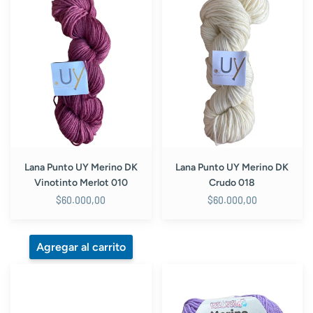
Punto
Punto
UY
UY
Merino
Merino
DK
DK
Vinotinto
Crudo
Merlot
018
010
Lana Punto UY Merino DK
Lana Punto UY Merino DK
Crudo 018
Vinotinto Merlot 010
$60.000,00
$60.000,00
Lana
Lana
Kusi
Kusi
Kusi
Kusi