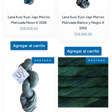
3262
Lana Kusi Kusi Japi Merino
Lana Kusi Kusi Japi Merino
Matizada Neon # 3266
Matizada Blanco y Negro #
3262
$28.000,00
$28.000,00
Lana
Lana
AGOTADO
AGOTADO
Punto
Malabrigo
UY
Sock
Merino
Fiona
DK
346
Gris