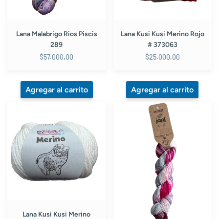
Lana Malabrigo Rios Piscis
Lana Kusi Kusi Merino Rojo
289
# 373063
$57.000,00
$25.000,00
Lana
Lana
Kusi
Kusi
Kusi
Kusi
Merino
Japi
Blanco
Merino
#
Matizada
401048
Vinotinto,
Gris
y
Blanco
#
Lana Kusi Kusi Merino