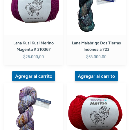
Magenta
Indonesia
#
723
310367
Lana Kusi Kusi Merino
Lana Malabrigo Dos Tierras
Magenta # 310367
Indonesia 723
$25.000,00
$68.000,00
Lana
Lana
Malabrigo
Kusi
Rios
Kusi
Piscis
Merino
289
Rojo
#
373063