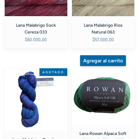
Lana Malabrigo Sock
Lana Malabrigo Rios
Cereza 033
Natural 063
$60.000,00
$57.000,00
Lana
Lana
AGOTADO
Malabrigo
Rowan
Rios
Alpaca
Leo
Soft
282
DK
Verde
Oliva
#
215
Lana Rowan Alpaca Soft