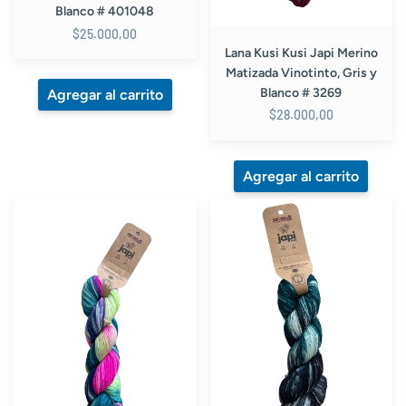
3269
Blanco # 401048
$25.000,00
Lana Kusi Kusi Japi Merino
Matizada Vinotinto, Gris y
Blanco # 3269
$28.000,00
Lana
Lana
Kusi
Kusi
Kusi
Kusi
Japi
Japi
Merino
Merino
Matizada
Matizada
Neon
Blanco
#
y
3266
Negro
#