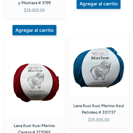
y Mostaza # 3199
$28.000,00
Lana
Lana
Kusi
Kusi
Kusi
Kusi
Merino
Merino
Cereza
Azul
#
Petroleo
373062
#
331737
Lana Kusi Kusi Merino Azul
Petroleo # 331737
$25.000,00
Lana Kusi Kusi Merino
Cereza # 373062