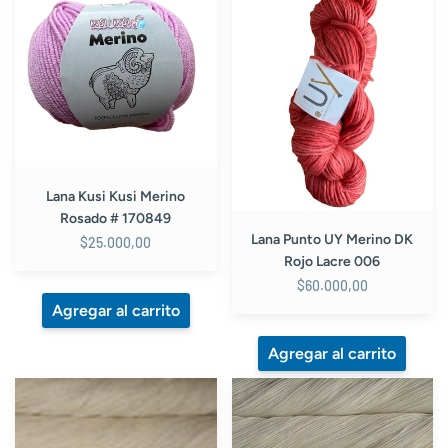
Kusi
UY
Merino
Merino
Rosado
DK
#
Rojo
170849
Lacre
006
Lana Kusi Kusi Merino
Rosado # 170849
Lana Punto UY Merino DK
$25.000,00
Rojo Lacre 006
$60.000,00
Lana
Lana
Malabrigo
Malabrigo
Arroyo
Sock