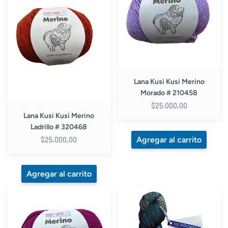
Merino
Merino
Ladrillo
Morado
#
#
320468
210458
Lana Kusi Kusi Merino
Morado # 210458
$25.000,00
Lana Kusi Kusi Merino
Ladrillo # 320468
$25.000,00
Lana
Lana
Kusi
Malabrigo
Kusi
Dos
Merino
Tierras