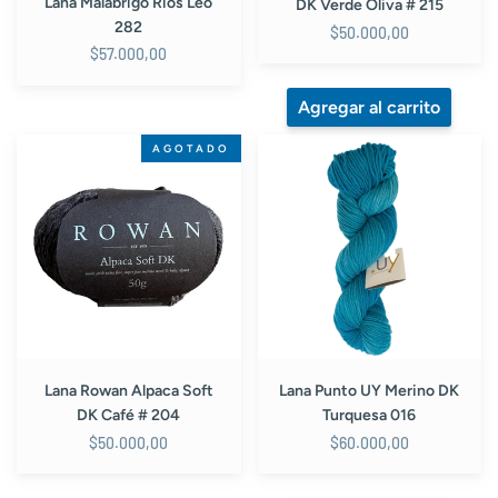
Lana Malabrigo Rios Leo
DK Verde Oliva # 215
282
$50.000,00
$57.000,00
Lana
Lana
AGOTADO
Rowan
Punto
Alpaca
UY
Soft
Merino
DK
DK
Café
Turquesa
#
016
204
Lana Rowan Alpaca Soft
Lana Punto UY Merino DK
DK Café # 204
Turquesa 016
$50.000,00
$60.000,00