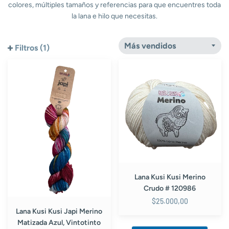
colores, múltiples tamaños y referencias para que encuentres toda
la lana e hilo que necesitas.
Filtros (1)
Lana
Lana
Kusi
Kusi
Kusi
Kusi
Japi
Merino
Merino
Crudo
Matizada
#
Azul,
120986
Vintotinto
y
Mostaza
#
Lana Kusi Kusi Merino
3199
Crudo # 120986
$25.000,00
Lana Kusi Kusi Japi Merino
Matizada Azul, Vintotinto