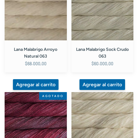
Natural
Crudo
063
063
Lana Malabrigo Arroyo
Lana Malabrigo Sock Crudo
Natural 063
063
$68.000,00
$60.000,00
Lana
Lana
AGOTADO
Malabrigo
Malabrigo
Sock
Rios
Cereza
Natural
033
063