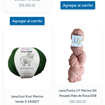
$25.000,00
Lana
Lana
Kusi
Punto
Kusi
UY
Merino
Merino
Verde
DK
#
Rosado
340627
Palo
de
Rosa
008
Lana Punto UY Merino DK
Rosado Palo de Rosa 008
Lana Kusi Kusi Merino
$60.000,00
Verde # 340627