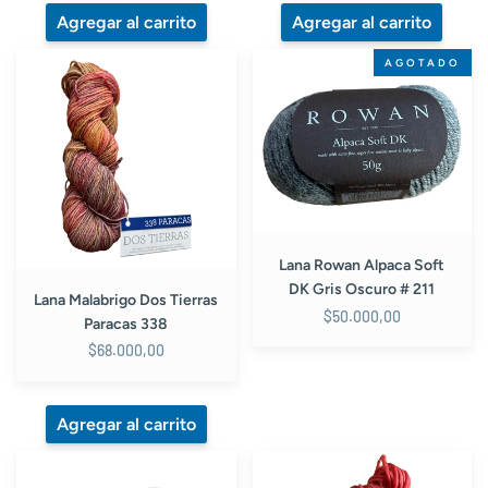
Lana
Lana
AGOTADO
Malabrigo
Rowan
Dos
Alpaca
Tierras
Soft
Paracas
DK
338
Gris
Oscuro
#
211
Lana Rowan Alpaca Soft
DK Gris Oscuro # 211
Lana Malabrigo Dos Tierras
$50.000,00
Paracas 338
$68.000,00
Lana
Lana
Kusi
Punto