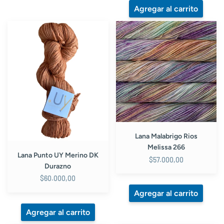
Lana
Lana
Punto
Malabrigo
UY
Rios
Merino
Melissa
DK
266
Durazno
Lana Malabrigo Rios
Melissa 266
Lana Punto UY Merino DK
$57.000,00
Durazno
$60.000,00