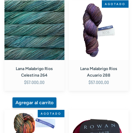
Lana
Lana
AGOTADO
Malabrigo
Malabrigo
Rios
Rios
Celestina
Acuario
264
288
Lana Malabrigo Rios
Lana Malabrigo Rios
Celestina 264
Acuario 288
$57.000,00
$57.000,00
Lana
Lana
AGOTADO
Malabrigo
Rowan
Rios
Alpaca
Sagitario
Soft