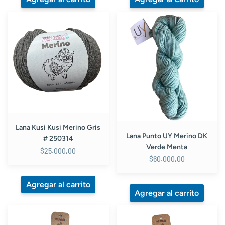
Lana
Lana
Kusi
Punto
Kusi
UY
Merino
Merino
Gris
DK
#
Verde
250314
Menta
Lana Kusi Kusi Merino Gris
Lana Punto UY Merino DK
# 250314
Verde Menta
$25.000,00
$60.000,00
Lana
Lana
Kusi
Kusi