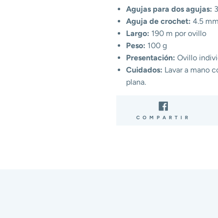
Agujas para dos agujas:
3
Aguja de crochet:
4.5 m
Largo:
190 m por ovillo
Peso:
100 g
Presentación:
Ovillo indiv
Cuidados:
Lavar a mano con
plana.
COMP
COMPARTIR
EN
FACE