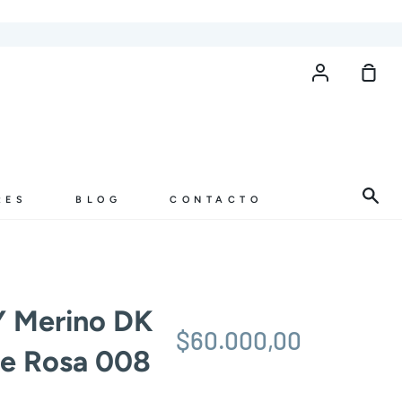
Cuenta
Carr
de
com
Bus
RES
BLOG
CONTACTO
Y Merino DK
$60.000,00
de Rosa 008