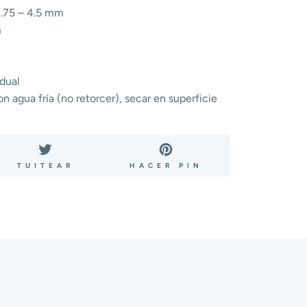
.75 – 4.5 mm
m
idual
 agua fría (no retorcer), secar en superficie
ARTIR
TUITEAR
PINEAR
TUITEAR
HACER PIN
EN
EN
BOOK
TWITTER
PINTEREST