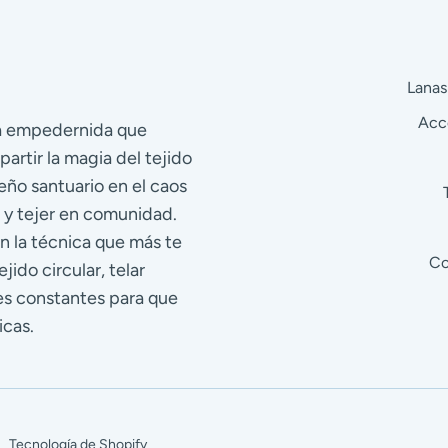
Lanas
Acc
ra empedernida que
partir la magia del tejido
eño santuario en el caos
 y tejer en comunidad.
n la técnica que más te
Co
jido circular, telar
res constantes para que
icas.
|
Tecnología de Shopify