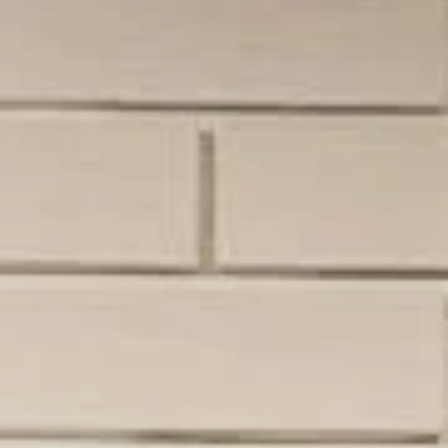
temperatura, abrigan sin pesar y son
ideales para prendas que van directo
a la piel.
Ver lanas merino