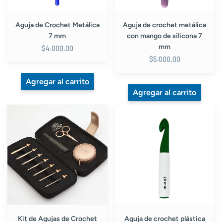
7
mm
Aguja de Crochet Metálica
Aguja de crochet metálica
7 mm
con mango de silicona 7
mm
$4.000,00
$5.000,00
Kit
Aguja
de
de
Agujas
crochet
de
plástica
Crochet
20
KnitPro
mm
Oasis
Starter
(Numeros
pequeños)
Kit de Agujas de Crochet
Aguja de crochet plástica