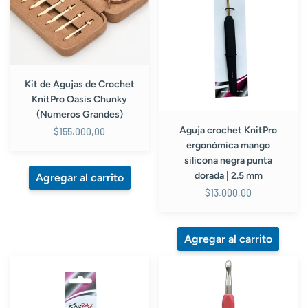
KnitPro
silicona
Oasis
negra
Chunky
punta
(Numeros
dorada
Grandes)
|
2.5
Kit de Agujas de Crochet
mm
KnitPro Oasis Chunky
(Numeros Grandes)
Aguja crochet KnitPro
$155.000,00
ergonómica mango
silicona negra punta
dorada | 2.5 mm
$13.000,00
Aguja
Aguja
crochet
de
KnitPro
crochet
ergonómica
metálica