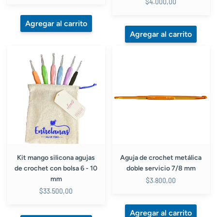
$4.000,00
Kit
Aguja
mango
de
silicona
crochet
agujas
metálica
de
doble
crochet
servicio
con
7/8
bolsa
mm
6
-
10
Kit mango silicona agujas
Aguja de crochet metálica
mm
de crochet con bolsa 6 - 10
doble servicio 7/8 mm
mm
$3.800,00
$33.500,00