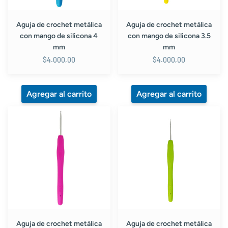
4
3.5
mm
mm
Aguja de crochet metálica
Aguja de crochet metálica
con mango de silicona 4
con mango de silicona 3.5
mm
mm
$4.000,00
$4.000,00
Aguja
Aguja
de
de
crochet
crochet
metálica
metálica
con
con
mango
mango
de
de
silicona
silicona
3
2
mm
mm
Aguja de crochet metálica
Aguja de crochet metálica