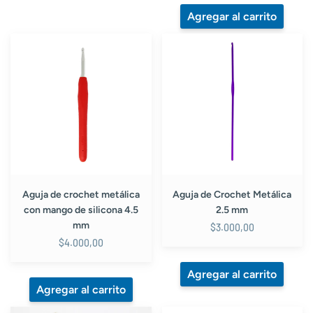
Aguja
Aguja
de
de
crochet
Crochet
metálica
Metálica
con
2.5
mango
mm
de
silicona
4.5
mm
Aguja de crochet metálica
Aguja de Crochet Metálica
con mango de silicona 4.5
2.5 mm
mm
$3.000,00
$4.000,00