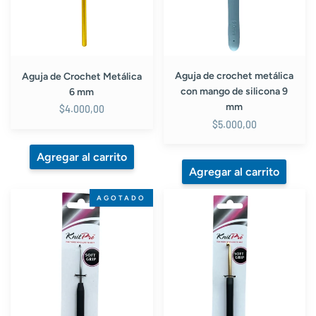
de
silicona
9
mm
Aguja de crochet metálica
Aguja de Crochet Metálica
con mango de silicona 9
6 mm
mm
$4.000,00
$5.000,00
Aguja
Aguja
AGOTADO
crochet
crochet
KnitPro
KnitPro
ergonómica
ergonómica
mango
mango
silicona
silicona
negra
negra
acero
punta