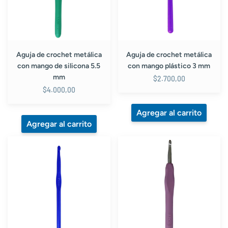
de
plástico
silicona
3
5.5
mm
mm
Aguja de crochet metálica
Aguja de crochet metálica
con mango de silicona 5.5
con mango plástico 3 mm
mm
$2.700,00
$4.000,00
Aguja
Aguja
de
de
Crochet
crochet
Metálica
metálica
7
con
mm
mango
de
silicona