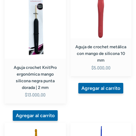
mango
con
silicona
mango
negra
de
punta
silicona
dorada
10
|
mm
2
Aguja de crochet metálica
mm
con mango de silicona 10
mm
Aguja crochet KnitPro
$5.000,00
ergonómica mango
silicona negra punta
dorada | 2 mm
$13.000,00
Aguja
Aguja
de
de