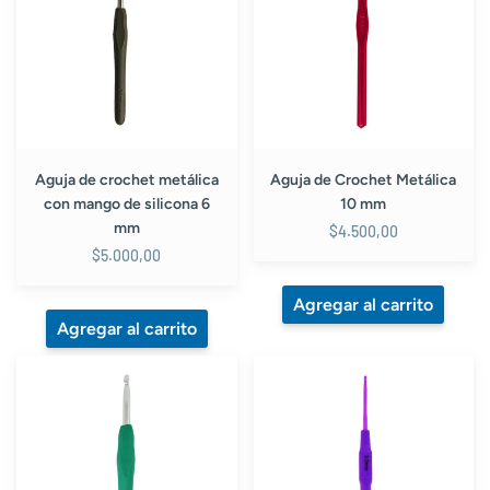
metálica
Metálica
con
10
mango
mm
de
silicona
6
mm
Aguja de crochet metálica
Aguja de Crochet Metálica
con mango de silicona 6
10 mm
mm
$4.500,00
$5.000,00
Aguja
Aguja
de
de
crochet
crochet
metálica
metálica
con
con
mango
mango