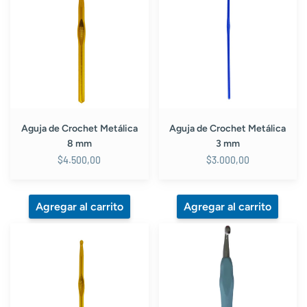
Crochet
Crochet
Metálica
Metálica
8
3
mm
mm
Aguja de Crochet Metálica
Aguja de Crochet Metálica
8 mm
3 mm
$4.500,00
$3.000,00
Aguja
Aguja
de
de
Crochet
crochet
Metálica
metálica
6
con
mm
mango