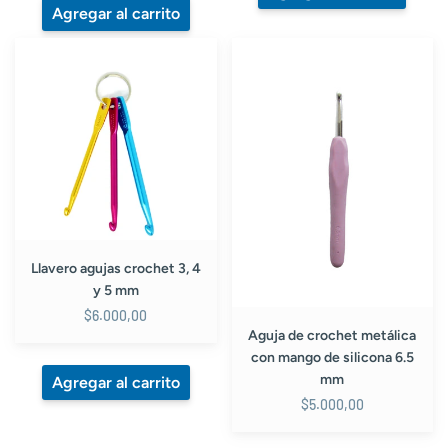
Llavero
Aguja
agujas
de
crochet
crochet
3,
metálica
4
con
y
mango
5
de
mm
silicona
6.5
mm
Llavero agujas crochet 3, 4
y 5 mm
$6.000,00
Aguja de crochet metálica
con mango de silicona 6.5
mm
$5.000,00