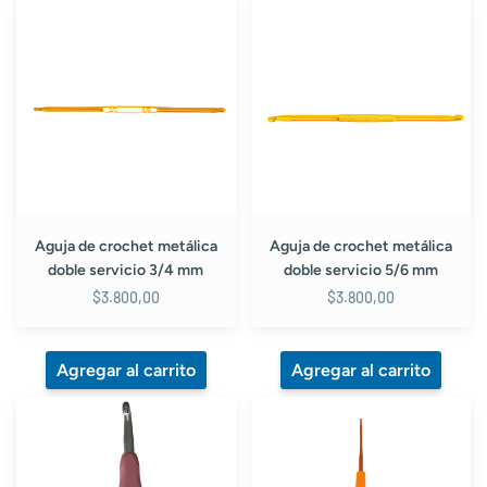
Aguja
Aguja
de
de
crochet
crochet
metálica
metálica
doble
doble
servicio
servicio
3/4
5/6
mm
mm
Aguja de crochet metálica
Aguja de crochet metálica
doble servicio 3/4 mm
doble servicio 5/6 mm
$3.800,00
$3.800,00
Aguja
Aguja
de
de
crochet
crochet
metálica
metálica