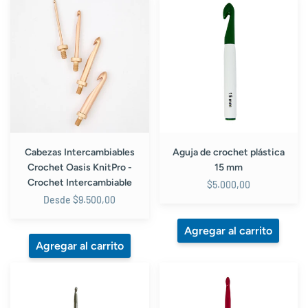
Cabezas
Aguja
Intercambiables
de
Crochet
crochet
Oasis
plástica
KnitPro
15
-
mm
Crochet
Intercambiable
Cabezas Intercambiables
Aguja de crochet plástica
Crochet Oasis KnitPro -
15 mm
Crochet Intercambiable
$5.000,00
Desde $9.500,00
Aguja
Aguja
de
de
crochet
Crochet