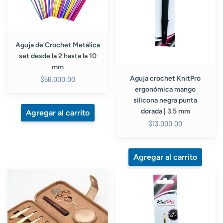
la
negra
2
punta
hasta
dorada
la
|
10
3.5
Aguja de Crochet Metálica
mm
mm
set desde la 2 hasta la 10
mm
Aguja crochet KnitPro
$56.000,00
ergonómica mango
silicona negra punta
dorada | 3.5 mm
$13.000,00
Kit
Aguja
de
crochet
Agujas
KnitPro
de
ergonómica
Crochet
mango