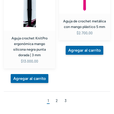
punta
5
dorada
mm
|
3
Aguja de crochet metálica
mm
con mango plástico 5 mm
$2.700,00
Aguja crochet KnitPro
ergonómica mango
silicona negra punta
dorada | 3 mm
$13.000,00
1
2
3