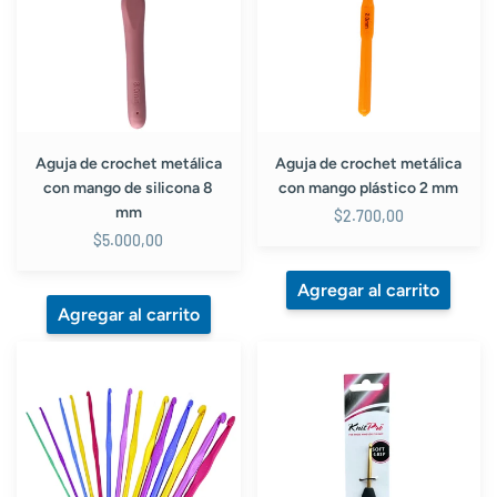
con
con
mango
mango
de
plástico
silicona
2
8
mm
mm
Aguja de crochet metálica
Aguja de crochet metálica
con mango de silicona 8
con mango plástico 2 mm
mm
$2.700,00
$5.000,00
Aguja
Aguja
de
crochet
Crochet
KnitPro
Metálica
ergonómica
set
mango
desde
silicona