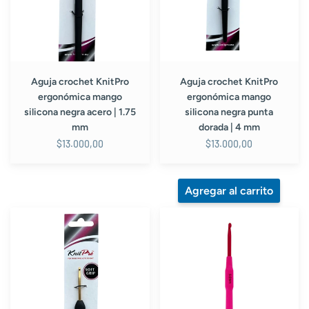
|
dorada
1.75
|
mm
4
mm
Aguja crochet KnitPro
Aguja crochet KnitPro
ergonómica mango
ergonómica mango
silicona negra acero | 1.75
silicona negra punta
mm
dorada | 4 mm
$13.000,00
$13.000,00
Aguja
Aguja
crochet
de
KnitPro
crochet
ergonómica
metálica
mango
con
silicona
mango
negra
plástico