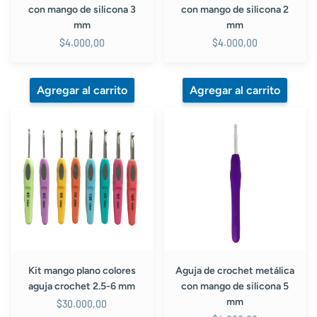
con mango de silicona 3
con mango de silicona 2
mm
mm
$4.000,00
$4.000,00
Kit
Aguja
mango
de
plano
crochet
colores
metálica
aguja
con
crochet
mango
2.5-
de
6
silicona
mm
5
mm
Kit mango plano colores
Aguja de crochet metálica
aguja crochet 2.5-6 mm
con mango de silicona 5
mm
$30.000,00