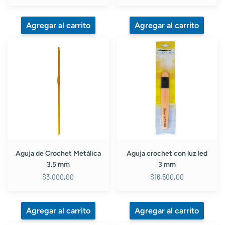
Aguja
Aguja
de
crochet
Crochet
con
Metálica
luz
3.5
led
mm
3
mm
Aguja de Crochet Metálica
Aguja crochet con luz led
3.5 mm
3 mm
$3.000,00
$16.500,00