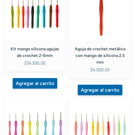
agujas
metálica
de
con
crochet
mango
2-
de
6mm
silicona
2.5
mm
Kit mango silicona agujas
Aguja de crochet metálica
de crochet 2-6mm
con mango de silicona 2.5
mm
$34.500,00
$4.000,00
Kit
Kit
mango
mango
ergonomico
silicona
aguja
agujas
crochet
de
2.5-
crochet