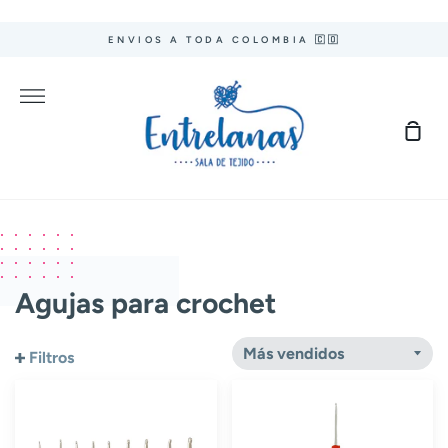
Ir
directamente
ENVIOS A TODA COLOMBIA 🇨🇴
al
contenido
Más
Carr
de
com
Agujas para crochet
Filtros
Kit
Aguja
mango
de
silicona
crochet