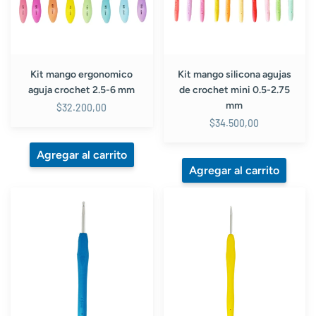
6
mini
mm
0.5-
2.75
mm
Kit mango ergonomico
Kit mango silicona agujas
aguja crochet 2.5-6 mm
de crochet mini 0.5-2.75
mm
$32.200,00
$34.500,00
Aguja
Aguja
de
de
crochet
crochet
metálica
metálica
con
con
mango
mango
de
de
silicona
silicona