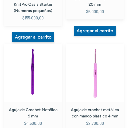
KnitPro Oasis Starter
20 mm
(Numeros pequeños)
$6.000,00
$155.000,00
Aguja
Aguja
de
de
Crochet
crochet
Metálica
metálica
9
con
mm
mango
plástico
4
mm
Aguja de Crochet Metálica
Aguja de crochet metálica
9 mm
con mango plástico 4 mm
$4.500,00
$2.700,00