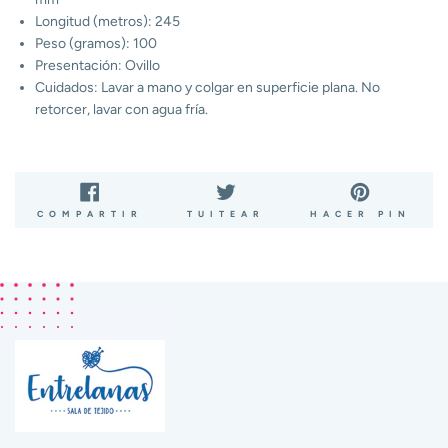
Longitud (metros): 245
Peso (gramos): 100
Presentación: Ovillo
Cuidados: Lavar a mano y colgar en superficie plana. No
retorcer, lavar con agua fría.
COMPARTIR
TUITEAR
PIN
COMPARTIR
TUITEAR
HACER PIN
EN
EN
EN
FACEBOOK
TWITTER
PIN