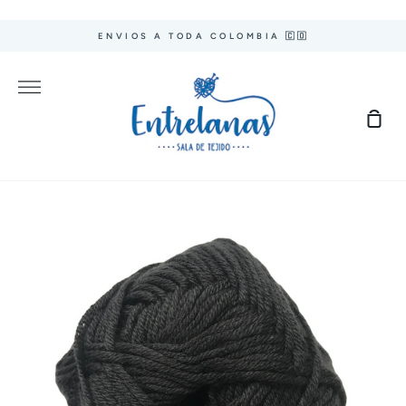
Ir
directamente
ENVIOS A TODA COLOMBIA 🇨🇴
al
contenido
Más
Carr
de
com