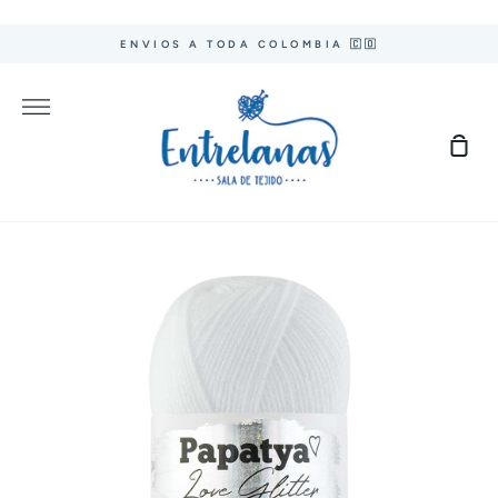
Ir
directamente
ENVIOS A TODA COLOMBIA 🇨🇴
al
contenido
Más
Carr
de
com