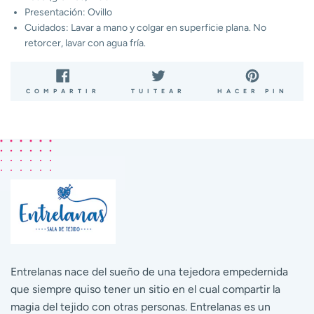
Presentación: Ovillo
Cuidados: Lavar a mano y colgar en superficie plana. No
retorcer, lavar con agua fría.
COMPARTIR
TUITEAR
PIN
COMPARTIR
TUITEAR
HACER PIN
EN
EN
EN
FACEBOOK
TWITTER
PIN
Entrelanas nace del sueño de una tejedora empedernida
que siempre quiso tener un sitio en el cual compartir la
magia del tejido con otras personas. Entrelanas es un