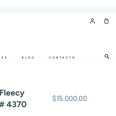
Cuenta
Carr
de
com
Bus
RES
BLOG
CONTACTO
Fleecy
$15.000,00
# 4370