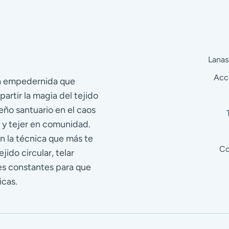
Lanas
Acc
ra empedernida que
partir la magia del tejido
eño santuario en el caos
 y tejer en comunidad.
n la técnica que más te
Co
jido circular, telar
res constantes para que
icas.