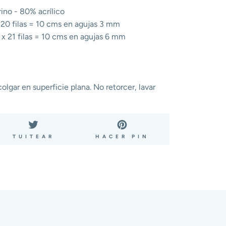
ino - 80% acrílico
x 20 filas = 10 cms en agujas 3 mm
 x 21 filas = 10 cms en agujas 6 mm
lgar en superficie plana. No retorcer, lavar
ARTIR
TUITEAR
PINEAR
TUITEAR
HACER PIN
EN
EN
BOOK
TWITTER
PINTEREST