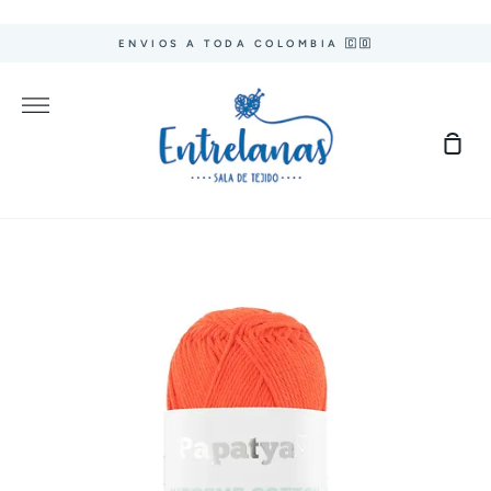
Ir
directamente
ENVIOS A TODA COLOMBIA 🇨🇴
al
contenido
Más
Carr
de
com