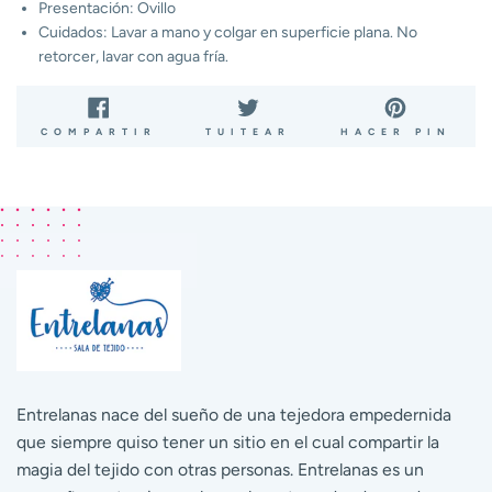
Presentación: Ovillo
Cuidados: Lavar a mano y colgar en superficie plana. No
retorcer, lavar con agua fría.
COMPARTIR
TUITEAR
PIN
COMPARTIR
TUITEAR
HACER PIN
EN
EN
EN
FACEBOOK
TWITTER
PIN
Entrelanas nace del sueño de una tejedora empedernida
que siempre quiso tener un sitio en el cual compartir la
magia del tejido con otras personas. Entrelanas es un