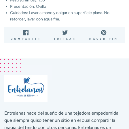
Peso (gramos): 150
Presentación: Ovillo
Cuidados: Lavar a mano y colgar en superficie plana. No
retorcer, lavar con agua fría.
COMPARTIR
TUITEAR
PIN
COMPARTIR
TUITEAR
HACER PIN
EN
EN
EN
FACEBOOK
TWITTER
PIN
Entrelanas nace del sueño de una tejedora empedernida
que siempre quiso tener un sitio en el cual compartir la
magia del tejido con otras personas. Entrelanas es un