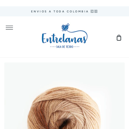
Ir
directamente
ENVIOS A TODA COLOMBIA 🇨🇴
al
contenido
Más
Carr
de
com