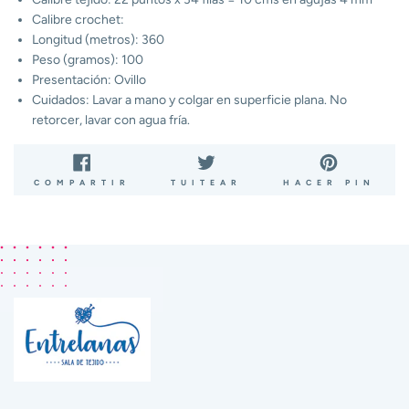
Calibre crochet:
Longitud (metros): 360
Peso (gramos): 100
Presentación: Ovillo
Cuidados: Lavar a mano y colgar en superficie plana. No
retorcer, lavar con agua fría.
COMPARTIR
TUITEAR
PIN
COMPARTIR
TUITEAR
HACER PIN
EN
EN
EN
FACEBOOK
TWITTER
PIN