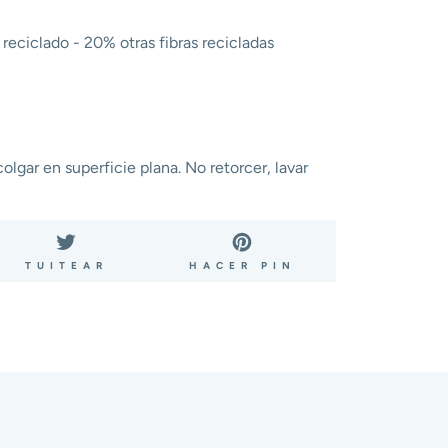
reciclado - 20% otras fibras recicladas
lgar en superficie plana. No retorcer, lavar
ARTIR
TUITEAR
PINEAR
TUITEAR
HACER PIN
EN
EN
BOOK
TWITTER
PINTEREST