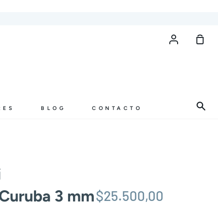
Cuenta
Carr
de
com
Bus
RES
BLOG
CONTACTO
i
 Curuba 3 mm
$25.500,00