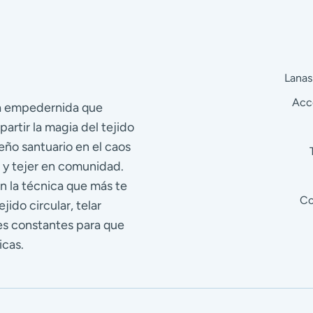
Lanas
Acc
ra empedernida que
partir la magia del tejido
eño santuario en el caos
 y tejer en comunidad.
n la técnica que más te
Co
jido circular, telar
res constantes para que
icas.