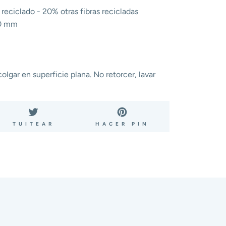
reciclado - 20% otras fibras recicladas
10 mm
lgar en superficie plana. No retorcer, lavar
ARTIR
TUITEAR
PINEAR
TUITEAR
HACER PIN
EN
EN
BOOK
TWITTER
PINTEREST