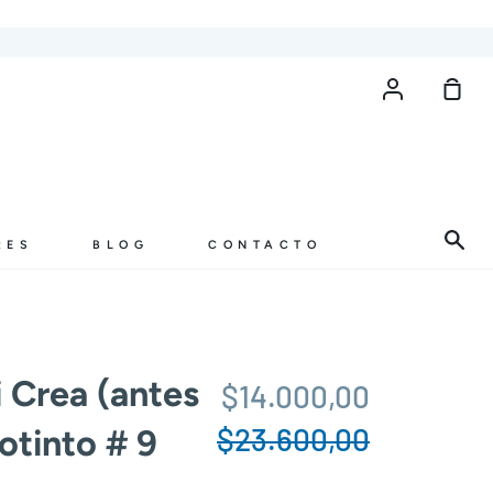
Cuenta
Carr
de
com
Bus
RES
BLOG
CONTACTO
i Crea (antes
Precio
$14.000,00
habitual
$23.600,00
tinto # 9