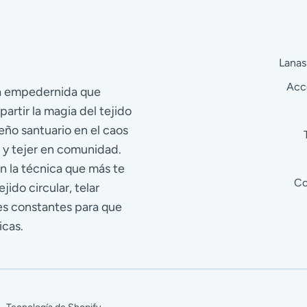
Lanas
Acc
ra empedernida que
partir la magia del tejido
eño santuario en el caos
 y tejer en comunidad.
n la técnica que más te
Co
jido circular, telar
res constantes para que
icas.