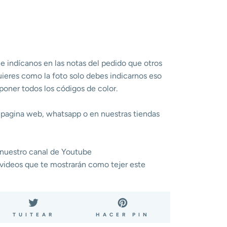
o e indícanos en las notas del pedido que otros
quieres como la foto solo debes indicarnos eso
 poner todos los códigos de color.
a pagina web, whatsapp o en nuestras tiendas
 nuestro canal de Youtube
videos que te mostrarán como tejer este
ARTIR
TUITEAR
PINEAR
TUITEAR
HACER PIN
EN
EN