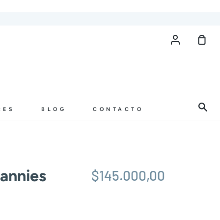
Cuenta
Carr
de
com
Bus
RES
BLOG
CONTACTO
rannies
$145.000,00