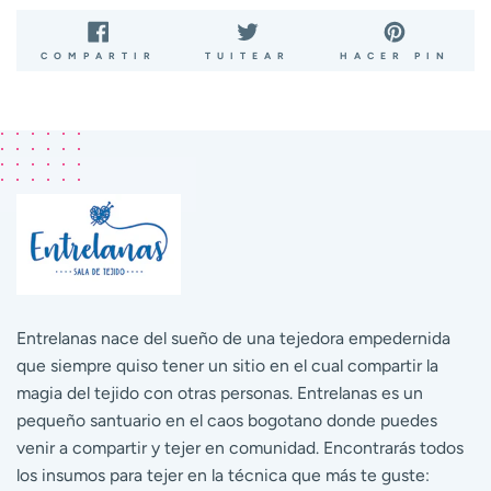
COMPARTIR
TUITEAR
PIN
COMPARTIR
TUITEAR
HACER PIN
EN
EN
EN
FACEBOOK
TWITTER
PIN
Entrelanas nace del sueño de una tejedora empedernida
que siempre quiso tener un sitio en el cual compartir la
magia del tejido con otras personas. Entrelanas es un
pequeño santuario en el caos bogotano donde puedes
venir a compartir y tejer en comunidad. Encontrarás todos
los insumos para tejer en la técnica que más te guste: