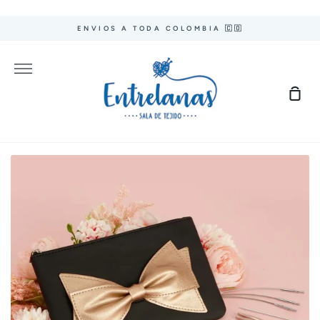
Ir
directamente
ENVIOS A TODA COLOMBIA 🇨🇴
al
contenido
Más
Carr
de
com