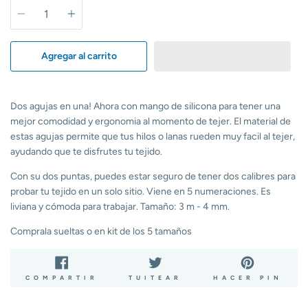
Cantidad
Agregar al carrito
Dos agujas en una! Ahora con mango de silicona para tener una
mejor comodidad y ergonomia al momento de tejer. El material de
estas agujas permite que tus hilos o lanas rueden muy facil al tejer,
ayudando que te disfrutes tu tejido.
Con su dos puntas, puedes estar seguro de tener dos calibres para
probar tu tejido en un solo sitio. Viene en 5 numeraciones. Es
liviana y cómoda para trabajar. Tamaño: 3 m - 4 mm.
Comprala sueltas o en kit de los 5 tamaños
COMPARTIR
TUITEAR
PIN
COMPARTIR
TUITEAR
HACER PIN
EN
EN
EN
FACEBOOK
TWITTER
PIN