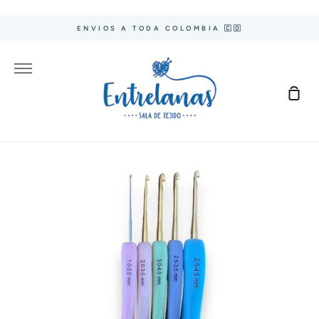
Ir
directamente
ENVIOS A TODA COLOMBIA 🇨🇴
al
contenido
Más
Carr
de
com