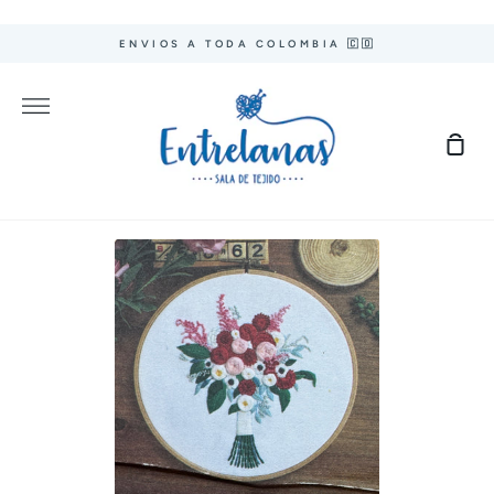
Ir
directamente
ENVIOS A TODA COLOMBIA 🇨🇴
al
contenido
Más
Carr
de
com