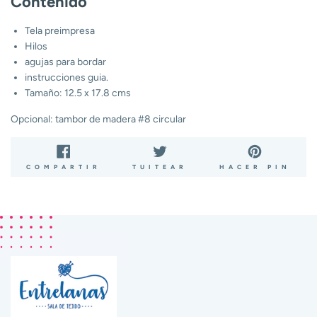
Contenido
Tela preimpresa
Hilos
agujas para bordar
instrucciones guia.
Tamaño: 12.5 x 17.8 cms
Opcional: tambor de madera #8 circular
COMPARTIR
TUITEAR
PIN
COMPARTIR
TUITEAR
HACER PIN
EN
EN
EN
FACEBOOK
TWITTER
PIN