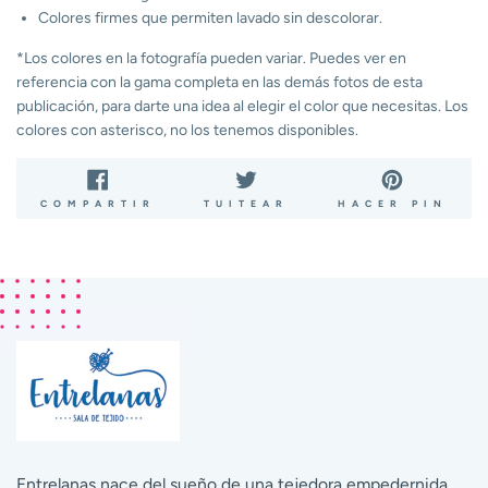
Colores firmes que permiten lavado sin descolorar.
*Los colores en la fotografía pueden variar. Puedes ver en
referencia con la gama completa en las demás fotos de esta
publicación, para darte una idea al elegir el color que necesitas. Los
colores con asterisco, no los tenemos disponibles.
COMPARTIR
TUITEAR
PIN
COMPARTIR
TUITEAR
HACER PIN
EN
EN
EN
FACEBOOK
TWITTER
PIN
Entrelanas nace del sueño de una tejedora empedernida