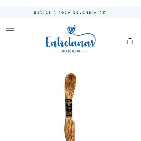
Ir
directamente
ENVIOS A TODA COLOMBIA 🇨🇴
al
contenido
Más
Carr
de
com