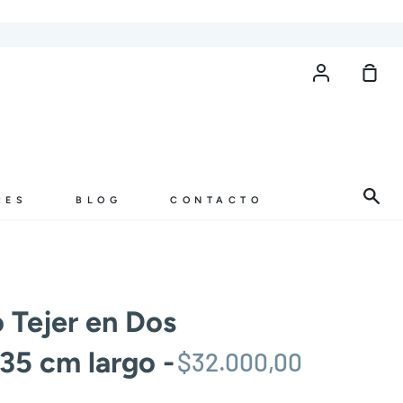
Cuenta
Carr
de
com
Bus
RES
BLOG
CONTACTO
o Tejer en Dos
35 cm largo -
$32.000,00