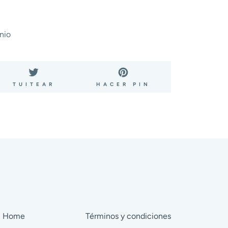
nio
ARTIR
TUITEAR
PINEAR
TUITEAR
HACER PIN
EN
EN
BOOK
TWITTER
PINTEREST
Home
Términos y condiciones