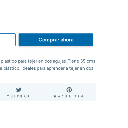
Comprar ahora
plastico para tejer en dos agujas. Tiene 35 cms
 plástico. Ideales para aprender a tejer en dos
ARTIR
TUITEAR
PINEAR
TUITEAR
HACER PIN
EN
EN
BOOK
TWITTER
PINTEREST