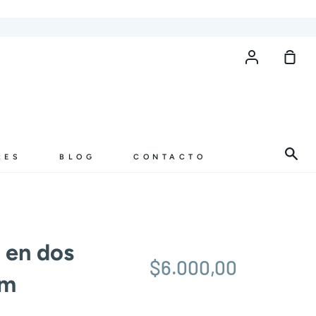
Cuenta
Carr
de
com
Bus
RES
BLOG
CONTACTO
r en dos
$6.000,00
mm