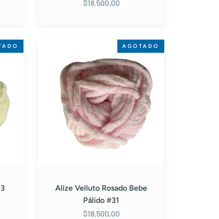
$18.500,00
Alize
TADO
AGOTADO
Velluto
Rosado
Bebe
Pálido
#31
13
Alize Velluto Rosado Bebe
Pálido #31
$18.500,00