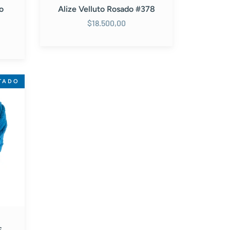
do
Alize Velluto Rosado #378
$18.500,00
TADO