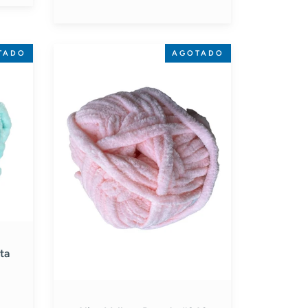
Alize
TADO
AGOTADO
Velluto
Rosado
#340
ta