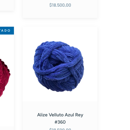
$18.500,00
Alize
TADO
Velluto
Azul
Rey
#360
Alize Velluto Azul Rey
#360
$18.500,00