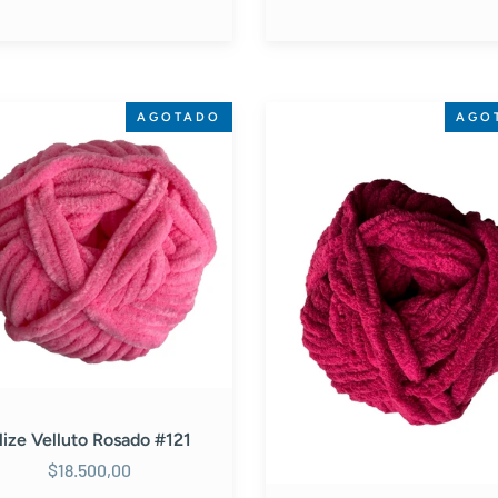
Alize
AGOTADO
AGO
o
Velluto
o
Vinotinto
#107
lize Velluto Rosado #121
$18.500,00