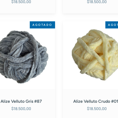
$18.500,00
$18.500,00
Alize
AGOTADO
AGO
o
Velluto
Crudo
#013
Alize Velluto Gris #87
Alize Velluto Crudo #0
$18.500,00
$18.500,00