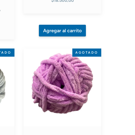
o
Alize
TADO
AGOTADO
Velluto
Rosado
#378