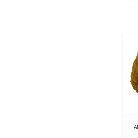
Alize
Vellut
Mosta
#02
A