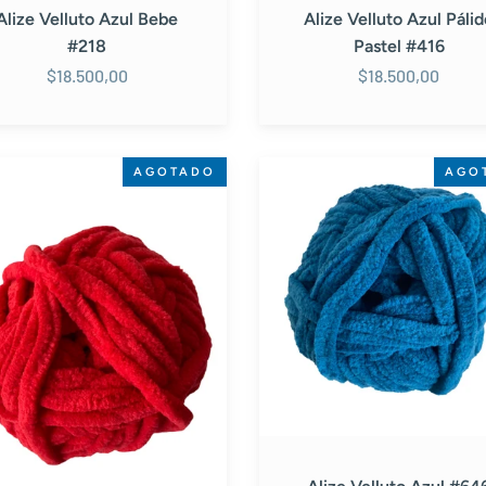
Alize Velluto Azul Bebe
Alize Velluto Azul Páli
#218
Pastel #416
$18.500,00
$18.500,00
Alize
AGOTADO
AGO
o
Velluto
Azul
#646