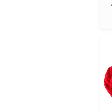
Alize
Vellut
Rojo
#56