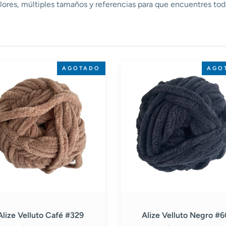
ores, múltiples tamaños y referencias para que encuentres toda 
Alize
AGOTADO
AGO
o
Velluto
Negro
#60
Alize Velluto Café #329
Alize Velluto Negro #6