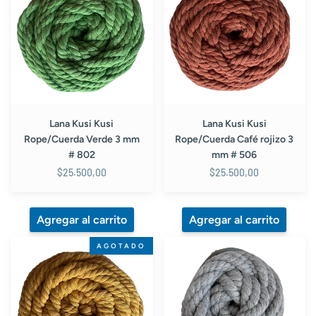
Rope/Cuerda
Rope/Cuerda
Verde
Café
3
rojizo
mm
3
#
mm
802
#
506
Lana Kusi Kusi
Lana Kusi Kusi
Rope/Cuerda Verde 3 mm
Rope/Cuerda Café rojizo 3
# 802
mm # 506
$25.500,00
$25.500,00
Lana
Lana
AGOTADO
Kusi
Kusi
Kusi
Kusi
Rope/Cuerda
Rope/Cuerda
Amarillo
Gris