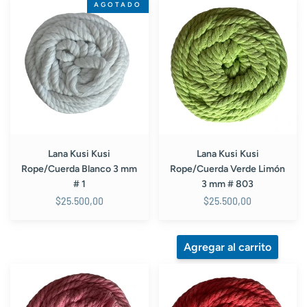
Lana
Lana
AGOTADO
Kusi
Kusi
Kusi
Kusi
Rope/Cuerda
Rope/Cuerda
Blanco
Verde
3
Limón
mm
3
#
mm
1
#
803
Lana Kusi Kusi
Lana Kusi Kusi
Rope/Cuerda Blanco 3 mm
Rope/Cuerda Verde Limón
# 1
3 mm # 803
$25.500,00
$25.500,00
Lana
Lana
Kusi
Kusi
Kusi
Kusi