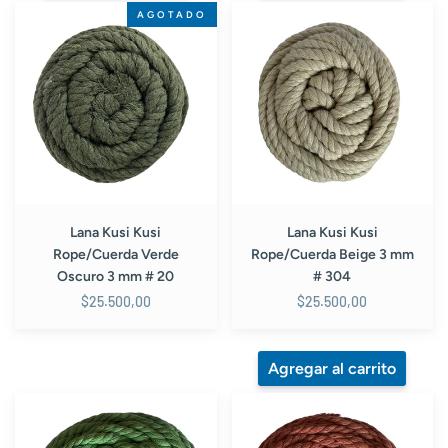
Lana
Lana
AGOTADO
Kusi
Kusi
Kusi
Kusi
Rope/Cuerda
Rope/Cuerda
Verde
Beige
Oscuro
3
3
mm
mm
#
#
304
20
Lana Kusi Kusi
Lana Kusi Kusi
Rope/Cuerda Verde
Rope/Cuerda Beige 3 mm
Oscuro 3 mm # 20
# 304
$25.500,00
$25.500,00
Lana
Lana
Kusi
Kusi
Kusi
Kusi