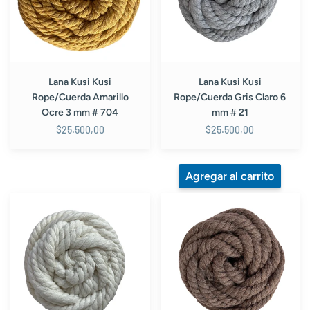
Ocre
Claro
3
6
mm
mm
#
#
704
21
Lana Kusi Kusi
Lana Kusi Kusi
Rope/Cuerda Amarillo
Rope/Cuerda Gris Claro 6
Ocre 3 mm # 704
mm # 21
$25.500,00
$25.500,00
Lana
Lana
Kusi
Kusi
Kusi
Kusi
Rope/Cuerda
Rope/Cuerda
Crudo
Cafe
6
6
mm
mm
#
#