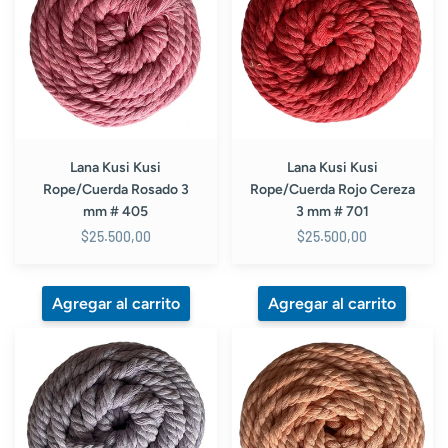
Rope/Cuerda
Rope/Cuerda
Rosado
Rojo
3
Cereza
mm
3
#
mm
405
#
701
Lana Kusi Kusi
Lana Kusi Kusi
Rope/Cuerda Rosado 3
Rope/Cuerda Rojo Cereza
mm # 405
3 mm # 701
$25.500,00
$25.500,00
Lana
Lana
Kusi
Kusi
Kusi
Kusi
Rope/Cuerda
Rope/Cuerda
Lila
Curuba
3
3