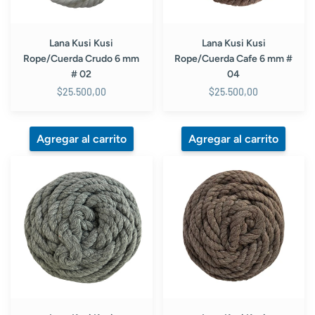
02
04
Lana Kusi Kusi
Lana Kusi Kusi
Rope/Cuerda Crudo 6 mm
Rope/Cuerda Cafe 6 mm #
# 02
04
$25.500,00
$25.500,00
Lana
Lana
Kusi
Kusi
Kusi
Kusi
Rope/Cuerda
Rope/Cuerda
Gris
Cafe
Claro
3
3
mm
mm
#
#
4
21