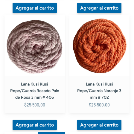
Lana
Lana
Kusi
Kusi
Kusi
Kusi
Rope/Cuerda
Rope/Cuerda
Rosado
Naranja
Palo
3
de
mm
Rosa
#
3
702
mm
#
Lana Kusi Kusi
Lana Kusi Kusi
406
Rope/Cuerda Rosado Palo
Rope/Cuerda Naranja 3
de Rosa 3 mm # 406
mm # 702
$25.500,00
$25.500,00