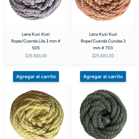
mm
mm
#
#
505
703
Lana Kusi Kusi
Lana Kusi Kusi
Rope/Cuerda Lila 3 mm #
Rope/Cuerda Curuba 3
505
mm # 703
$25.500,00
$25.500,00
Lana
Lana
Kusi
Kusi
Kusi
Kusi
Rope/Cuerda
Rope/Cuerda
Amarillo
Verde
Pastel
Oscuro
3
6
mm
mm