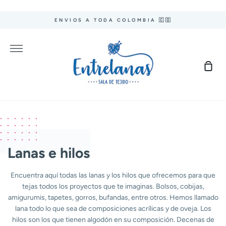
Ir
directamente
ENVIOS A TODA COLOMBIA 🇨🇴
al
contenido
Más
Carr
de
com
Lanas e hilos
Encuentra aquí todas las lanas y los hilos que ofrecemos para que
tejas todos los proyectos que te imaginas. Bolsos, cobijas,
amigurumis, tapetes, gorros, bufandas, entre otros. Hemos llamado
lana todo lo que sea de composiciones acrílicas y de oveja. Los
hilos son los que tienen algodón en su composición.
Decenas de