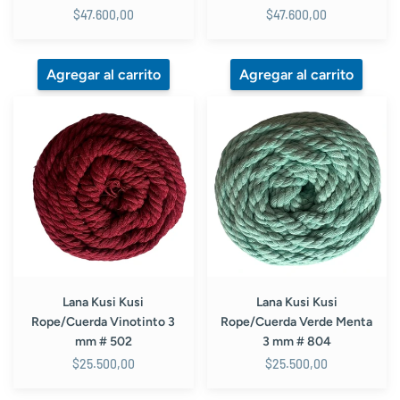
$47.600,00
$47.600,00
Lana
Lana
Kusi
Kusi
Kusi
Kusi
Rope/Cuerda
Rope/Cuerda
Vinotinto
Verde
3
Menta
mm
3
#
mm
502
#
804
Lana Kusi Kusi
Lana Kusi Kusi
Rope/Cuerda Vinotinto 3
Rope/Cuerda Verde Menta
mm # 502
3 mm # 804
$25.500,00
$25.500,00