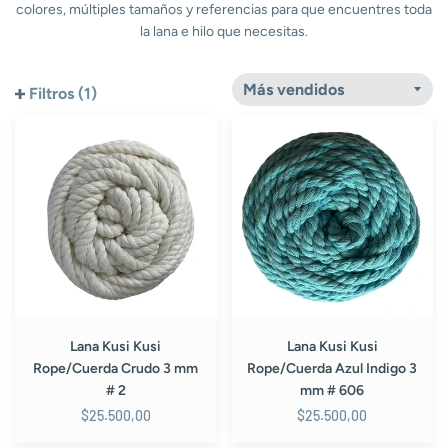
colores, múltiples tamaños y referencias para que encuentres toda
la lana e hilo que necesitas.
Filtros (1)
Lana
Lana
Kusi
Kusi
Kusi
Kusi
Rope/Cuerda
Rope/Cuerda
Crudo
Azul
3
Indigo
mm
3
#
mm
2
#
606
Lana Kusi Kusi
Lana Kusi Kusi
Rope/Cuerda Crudo 3 mm
Rope/Cuerda Azul Indigo 3
# 2
mm # 606
$25.500,00
$25.500,00