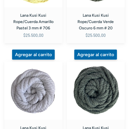
#
#
706
20
Lana Kusi Kusi
Lana Kusi Kusi
Rope/Cuerda Amarillo
Rope/Cuerda Verde
Pastel 3 mm # 706
Oscuro 6 mm # 20
$25.500,00
$25.500,00
Lana
Lana
Kusi
Kusi
Kusi
Kusi
Rope/Cuerda
Rope/Cuerda
Blanco
Gris
6
Oscuro
mm
3
#
mm
01
#
23
Lana Kusi Kusi
Lana Kusi Kusi