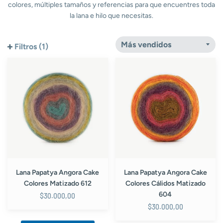
colores, múltiples tamaños y referencias para que encuentres toda
la lana e hilo que necesitas.
Filtros (1)
Lana
Lana
Papatya
Papatya
Angora
Angora
Cake
Cake
Colores
Colores
Matizado
Cálidos
612
Matizado
604
Lana Papatya Angora Cake
Lana Papatya Angora Cake
Colores Matizado 612
Colores Cálidos Matizado
604
$30.000,00
$30.000,00