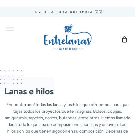
Ir
directamente
ENVIOS A TODA COLOMBIA 🇨🇴
al
contenido
Más
Carr
de
com
Lanas e hilos
Encuentra aquí todas las lanas y los hilos que ofrecemos para que
tejas todos los proyectos que te imaginas. Bolsos, cobijas,
amigurumis, tapetes, gorros, bufandas, entre otros. Hemos llamado
lana todo lo que sea de composiciones acrílicas y de oveja. Los
hilos son los que tienen algodón en su composición.
Decenas de