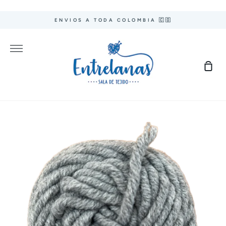
Ir
directamente
ENVIOS A TODA COLOMBIA 🇨🇴
al
contenido
Más
Carr
de
com