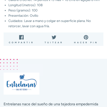
Longitud (metros): 108
Peso (gramos): 100
Presentación: Ovillo
Cuidados: Lavar a mano y colgar en superficie plana. No
retorcer, lavar con agua fría.
COMPARTIR
TUITEAR
PIN
COMPARTIR
TUITEAR
HACER PIN
EN
EN
EN
FACEBOOK
TWITTER
PIN
Entrelanas nace del sueño de una tejedora empedernida