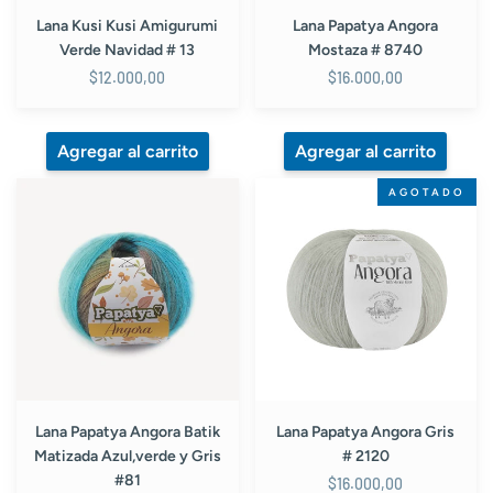
Lana Kusi Kusi Amigurumi
Lana Papatya Angora
Verde Navidad # 13
Mostaza # 8740
$12.000,00
$16.000,00
Lana
Lana
AGOTADO
Papatya
Papatya
Angora
Angora
Batik
Gris
Matizada
#
Azul,verde
2120
y
Gris
#81
Lana Papatya Angora Batik
Lana Papatya Angora Gris
Matizada Azul,verde y Gris
# 2120
#81
$16.000,00