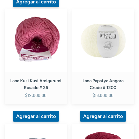
Lana
Lana
Kusi
Papatya
Kusi
Angora
Amigurumi
Crudo
Rosado
#
#
1200
26
Lana Kusi Kusi Amigurumi
Lana Papatya Angora
Rosado # 26
Crudo # 1200
$12.000,00
$16.000,00
Lana
Lana
Papatya
Kusi