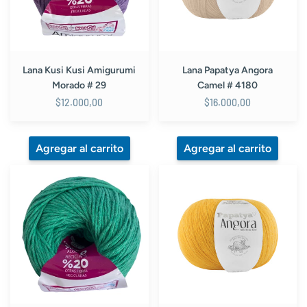
29
Lana Kusi Kusi Amigurumi
Lana Papatya Angora
Morado # 29
Camel # 4180
$12.000,00
$16.000,00
Lana
Lana
Kusi
Papatya
Kusi
Angora
Amigurumi
Mostaza
Verde
#
Navidad
8740
#
13