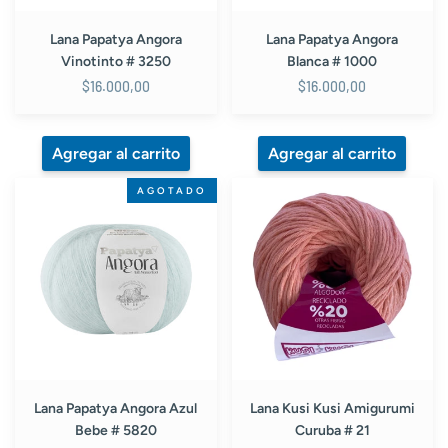
Lana Papatya Angora
Lana Papatya Angora
Vinotinto # 3250
Blanca # 1000
$16.000,00
$16.000,00
Lana
Lana
AGOTADO
Papatya
Kusi
Angora
Kusi
Azul
Amigurumi
Bebe
Curuba
#
#
5820
21
Lana Papatya Angora Azul
Lana Kusi Kusi Amigurumi
Bebe # 5820
Curuba # 21