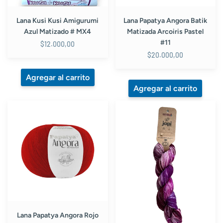
Lana Kusi Kusi Amigurumi
Lana Papatya Angora Batik
Azul Matizado # MX4
Matizada Arcoiris Pastel
#11
$12.000,00
$20.000,00
Lana
Lana
Papatya
Kusi
Angora
Kusi
Rojo
Japi
Cereza
Merino
#
Matizada
3080
Morada
#
3198
Lana Papatya Angora Rojo