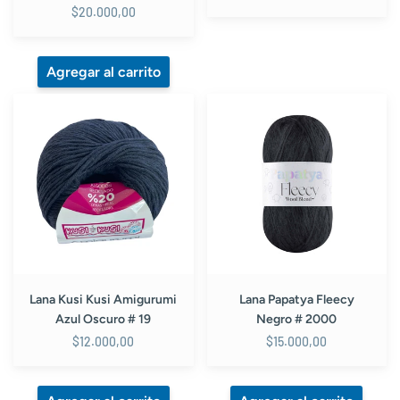
$20.000,00
Lana
Lana
Kusi
Papatya
Kusi
Fleecy
Amigurumi
Negro
Azul
#
Oscuro
2000
#
19
Lana Kusi Kusi Amigurumi
Lana Papatya Fleecy
Azul Oscuro # 19
Negro # 2000
$12.000,00
$15.000,00