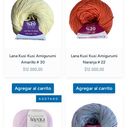
Kusi
Kusi
Amigurumi
Amigurumi
Amarillo
Naranja
#
#
30
22
Lana Kusi Kusi Amigurumi
Lana Kusi Kusi Amigurumi
Amarillo # 30
Naranja # 22
$12.000,00
$12.000,00
Lana
Lana
AGOTADO
Papatya
Kusi
Angora
Kusi
Lila
Amigurumi
#
Azul