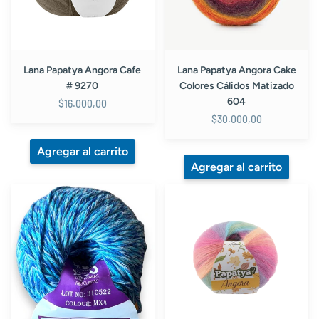
Matizado
604
Lana Papatya Angora Cafe
Lana Papatya Angora Cake
# 9270
Colores Cálidos Matizado
604
$16.000,00
$30.000,00
Lana
Lana
Kusi
Papatya
Kusi
Angora
Amigurumi
Batik
Azul
Matizada
Matizado
Arcoiris
#
Pastel
MX4
#11