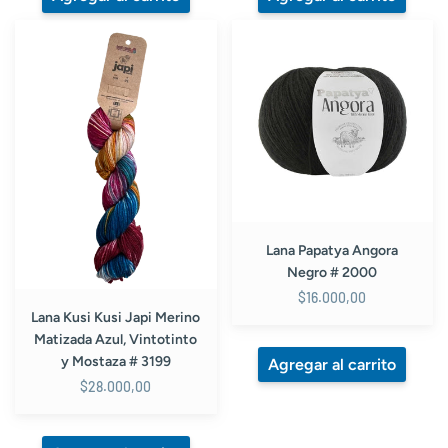
Lana
Lana
Kusi
Papatya
Kusi
Angora
Japi
Negro
Merino
#
Matizada
2000
Azul,
Vintotinto
y
Mostaza
#
Lana Papatya Angora
3199
Negro # 2000
$16.000,00
Lana Kusi Kusi Japi Merino
Matizada Azul, Vintotinto
y Mostaza # 3199
$28.000,00