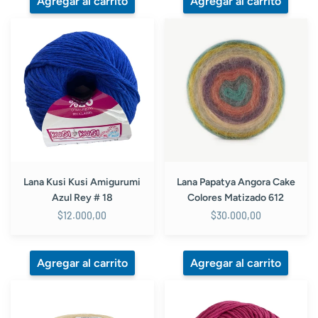
Lana
Lana
Kusi
Papatya
Kusi
Angora
Amigurumi
Cake
Azul
Colores
Rey
Matizado
#
612
18
Lana Kusi Kusi Amigurumi
Lana Papatya Angora Cake
Azul Rey # 18
Colores Matizado 612
$12.000,00
$30.000,00
Lana
Lana
Papatya
Kusi