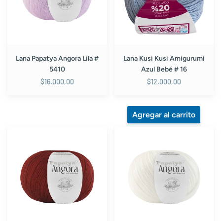
5410
Bebé
#
16
Lana Papatya Angora Lila #
Lana Kusi Kusi Amigurumi
5410
Azul Bebé # 16
$16.000,00
$12.000,00
Lana
Lana
Papatya
Papatya
Angora
Angora
Vinotinto
Blanca
#
#
3250
1000