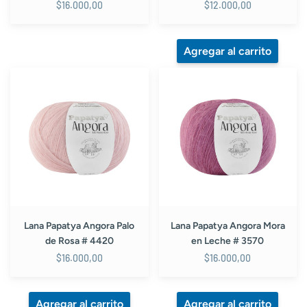
$16.000,00
$12.000,00
Lana
Lana
Papatya
Papatya
Angora
Angora
Palo
Mora
de
en
Rosa
Leche
#
#
4420
3570
Lana Papatya Angora Palo
Lana Papatya Angora Mora
de Rosa # 4420
en Leche # 3570
$16.000,00
$16.000,00