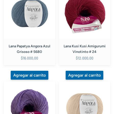
Angora
Kusi
Azul
Amigurumi
Grisoso
Vinotinto
#
#
5680
24
Lana Papatya Angora Azul
Lana Kusi Kusi Amigurumi
Grisoso # 5680
Vinotinto # 24
$16.000,00
$12.000,00
Lana
Lana
Kusi
Papatya
Kusi
Angora
Amigurumi
Camel
Morado
#
#
4180