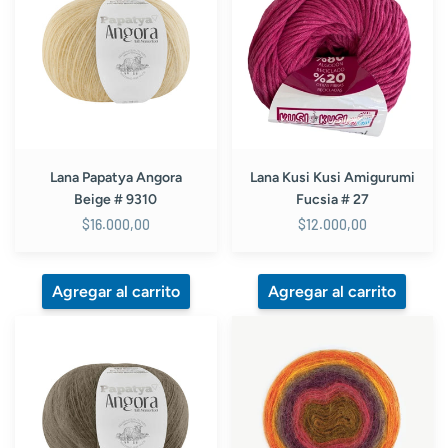
Angora
Kusi
Beige
Amigurumi
#
Fucsia
9310
#
27
Lana Papatya Angora
Lana Kusi Kusi Amigurumi
Beige # 9310
Fucsia # 27
$16.000,00
$12.000,00
Lana
Lana
Papatya
Papatya
Angora
Angora
Cafe
Cake
#
Colores
9270
Cálidos