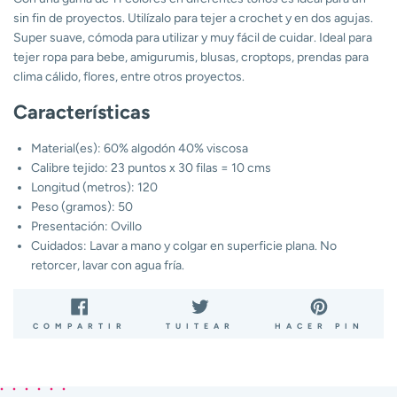
sin fin de proyectos. Utilízalo para tejer a crochet y en dos agujas.
Super suave, cómoda para utilizar y muy fácil de cuidar. Ideal para
tejer ropa para bebe, amigurumis, blusas, croptops, prendas para
clima cálido, flores, entre otros proyectos.
Características
Material(es): 60% algodón 40% viscosa
Calibre tejido: 23 puntos x 30 filas = 10 cms
Longitud (metros): 120
Peso (gramos): 50
Presentación: Ovillo
Cuidados: Lavar a mano y colgar en superficie plana. No
retorcer, lavar con agua fría.
COMPARTIR
TUITEAR
PIN
COMPARTIR
TUITEAR
HACER PIN
EN
EN
EN
FACEBOOK
TWITTER
PIN