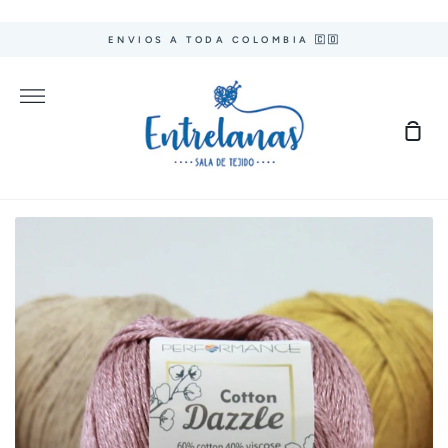
Ir
directamente
ENVIOS A TODA COLOMBIA 🇨🇴
al
contenido
Más
Carr
de
com