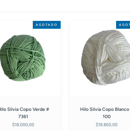
Hilo
AGOTADO
AGO
Silvia
Copo
Blanco
#
100
ilo Silvia Copo Verde #
Hilo Silvia Copo Blanco
7361
100
$18.000,00
$19.800,00