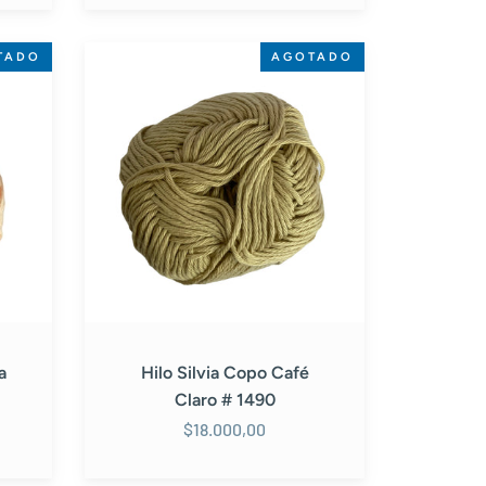
Hilo
TADO
AGOTADO
Silvia
Copo
Café
Claro
#
1490
a
Hilo Silvia Copo Café
Claro # 1490
$18.000,00