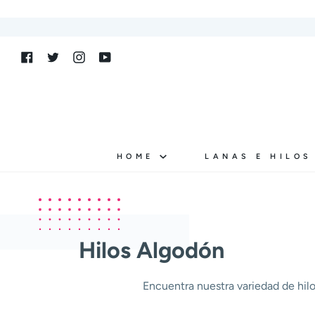
Ir
directamente
al
Facebook
Twitter
Instagram
YouTube
contenido
HOME
LANAS E HILO
Hilos Algodón
Encuentra nuestra variedad de hil