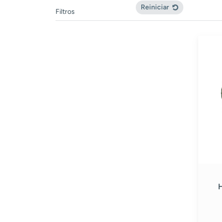
Reiniciar
Filtros
Hilo
Silvia
Copo
Verde
#
7361
H