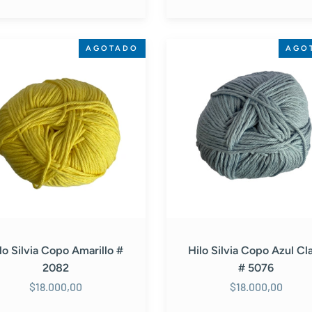
Hilo
AGOTADO
AGO
Silvia
Copo
lo
Azul
Claro
#
5076
lo Silvia Copo Amarillo #
Hilo Silvia Copo Azul Cl
2082
# 5076
$18.000,00
$18.000,00