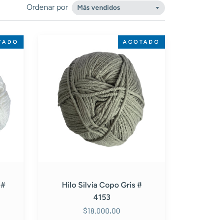
Ordenar por
Hilo
TADO
AGOTADO
Silvia
Copo
Gris
#
4153
 #
Hilo Silvia Copo Gris #
4153
$18.000,00