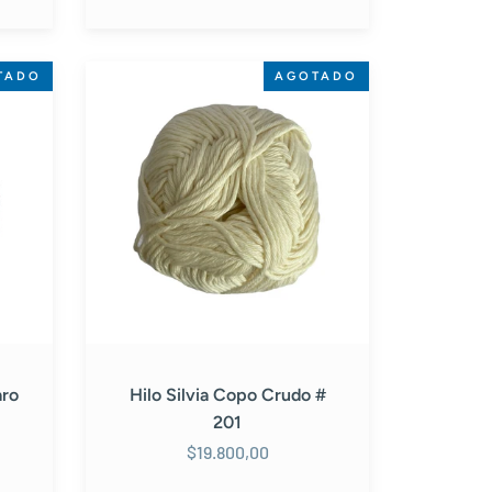
Hilo
TADO
AGOTADO
Silvia
Copo
Crudo
#
201
aro
Hilo Silvia Copo Crudo #
201
$19.800,00