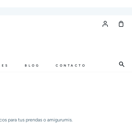
Cuenta
Carr
de
com
Bus
RES
BLOG
CONTACTO
cos para tus prendas o amigurumis.