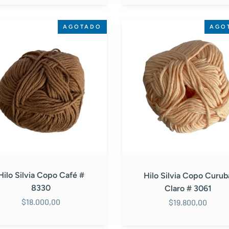
Hilo
AGOTADO
AGO
Silvia
Copo
Curuba
Claro
#
3061
Hilo Silvia Copo Café #
Hilo Silvia Copo Curub
8330
Claro # 3061
$18.000,00
$19.800,00