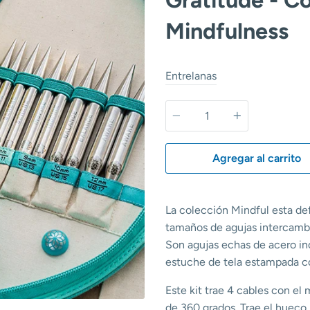
Mindfulness
Entrelanas
Cantidad
Agregar al carrito
La colección Mindful esta defi
tamaños de agujas intercambi
Son agujas echas de acero in
estuche de tela estampada co
Este kit trae 4 cables con el
de 360 grados. Trae el hueco 