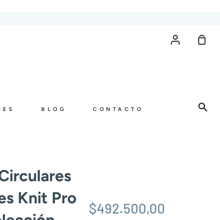
Cuenta
Carr
de
com
Bus
RES
BLOG
CONTACTO
Circulares
es Knit Pro
$492.500,00
olección