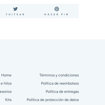
ARTIR
TUITEAR
PINEAR
TUITEAR
HACER PIN
EN
EN
BOOK
TWITTER
PINTEREST
Home
Términos y condiciones
 e hilos
Política de reembolsos
esorios
Política de entregas
Kits
Política de protección de datos