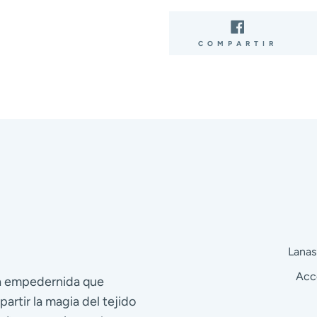
COMP
COMPARTIR
EN
FACE
Lanas
Acc
ra empedernida que
partir la magia del tejido