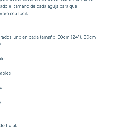
rcado el tamaño de cada aguja para que
mpre sea fácil.
grados, uno en cada tamaño
60cm (24"), 80cm
)
ble
 cables
ho
es
o floral.